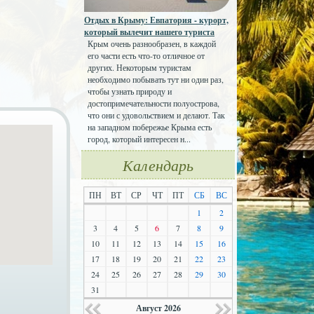
Отдых в Крыму: Евпатория - курорт,
который вылечит нашего туриста
Крым очень разнообразен, в каждой
его части есть что-то отличное от
других. Некоторым туристам
необходимо побывать тут ни один раз,
чтобы узнать природу и
достопримечательности полуострова,
что они с удовольствием и делают. Так
на западном побережье Крыма есть
город, который интересен н...
Календарь
ПН
ВТ
СР
ЧТ
ПТ
СБ
ВС
1
2
3
4
5
6
7
8
9
10
11
12
13
14
15
16
17
18
19
20
21
22
23
24
25
26
27
28
29
30
31
Август 2026