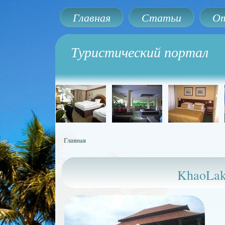
Главная
Статьи
От
Туристический портал
Главная
Вы здесь
KhaoLak