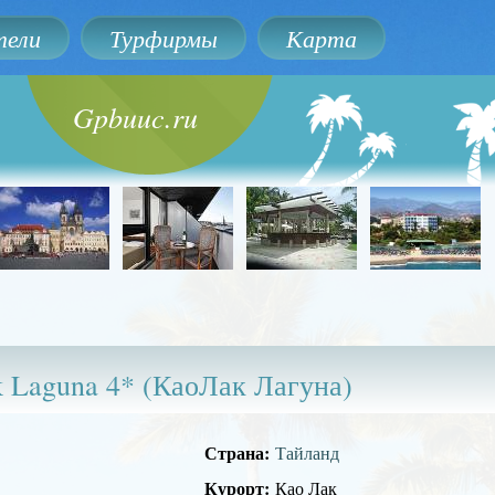
ели
Турфирмы
Карта
Gpbuuc.ru
 Laguna 4* (КаоЛак Лагуна)
Страна:
Тайланд
Курорт:
Као Лак