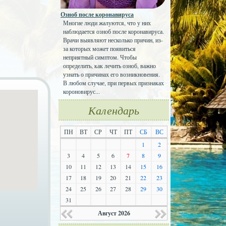
Озноб после коронавируса
Многие люди жалуются, что у них
наблюдается озноб после коронавируса.
Врачи выявляют несколько причин, из-
за которых может появиться
неприятный симптом. Чтобы
определить, как лечить озноб, важно
узнать о причинах его возникновения.
В любом случае, при первых признаках
короновирус...
Календарь
ПН
ВТ
СР
ЧТ
ПТ
СБ
ВС
1
2
3
4
5
6
7
8
9
10
11
12
13
14
15
16
17
18
19
20
21
22
23
24
25
26
27
28
29
30
31
Август 2026