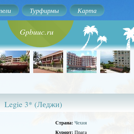
ели
Турфирмы
Карта
Gpbuuc.ru
Legie 3* (Леджи)
Страна:
Чехия
Курорт:
Прага