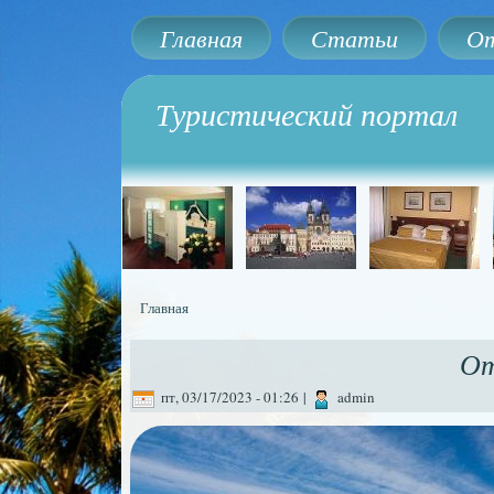
Главная
Статьи
От
Туристический портал
Главная
Вы здесь
От
пт, 03/17/2023 - 01:26
|
admin