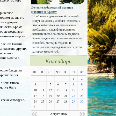
оящего горного
Лечение заболеваний органов
дыхания в Крыму
афическое
Проблемы с дыхательной системой
ровнем моря, что
могут начаться у любого человека, а
рии курорта
чтобы избавиться от заболеваний
ожности. Кроме
необходимо квалифицированное
торые позволяют
вмешательство со стороны медиков.
колепными видами.
Крым предлагает огромное количество
способов, методик, терапий и
Красной Поляне.
медицинских учреждений, посредство
 множество других
которых можно изб...
м лесам и
ляне можно в
Календарь
ающие блюда на
ПН
ВТ
СР
ЧТ
ПТ
СБ
ВС
оревнования.
1
2
ь очень много
3
4
5
6
7
8
9
 могут быть
10
11
12
13
14
15
16
17
18
19
20
21
22
23
 свежем воздухе.
24
25
26
27
28
29
30
31
Август 2026