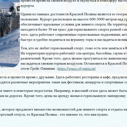
провести время на свежем воздухе и окунуться в атмосферу наст
курорта.
Одним из главных достоинств Красной Поляны является ее геогр
положение. Курорт расположен на высоте 600-3000 метров над у
обеспечивает идеальные условия для зимнего спорта. На террито
находится более 30 км трасс для горнолыжного спорта разной сл
того, здесь работают современные горнолыжные подъемники, ко
быстро и удобно подняться на вершину горы и насладиться вели
Тем, кто не любит горнолыжный спорт, тоже есть чем заняться в 
На территории курорта работают спа-центры, бассейны, сауны и
развлечений. Кроме того, здесь можно прогуляться по живописны
насладиться свежим горным воздухом. Остановится в Красной По
отеле Грейс Олимпия -
https://grace-olympia.ru/
есть и провести время с друзьями. Здесь работают рестораны и кафе, предлаг
водятся различные мероприятия, такие как фестивали, концерты и спортивные с
е имеет и некоторые недостатки. Например, в высокий сезон здесь может быт
кам на дорогах. Кроме того, цены на аренду жилья и горнолыжную экипировку
а, которое предлагает множество возможностей для зимнего спорта и отдыха на
ресный отпуск, то Красная Поляна - это именно то, что вам нужно.