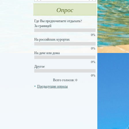
Опрос
Где Вы предпочитаете отдыхать?
За границей
0%
На российских курортах
0%
На даче или дома
0%
Другое
0%
Всего голосов: 0
Предыдущие опросы