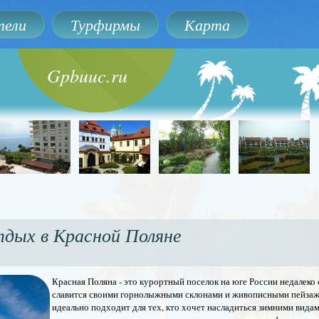
ели
Турфирмы
Карта
Gpbuuc.ru
дых в Красной Поляне
Красная Поляна - это курортный поселок на юге России недалеко
славится своими горнолыжными склонами и живописными пейзаж
идеально подходит для тех, кто хочет насладиться зимними видам