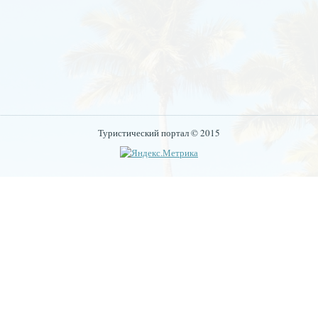
Туристический портал © 2015
hrown while handling exception.
r has gone away: SELECT 1 AS expression FROM {variable} variabl
ine 1313 of /var/www/gpbuuc_ru_usr/data/www/gpbuuc.ru/includes/bootst
has gone away: SELECT s.lid, t.translation, s.version FROM {local
text AND s.textgroup = &#039;default&#039;; Array ( [:language] =&gt;
module).