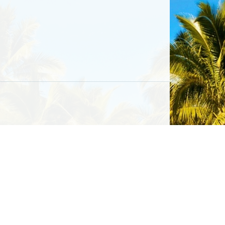
e WHERE ( (name = :db_condition_placeholder_0) ); Array (
rap.inc).
es_source} s LEFT JOIN {locales_target} t ON s.lid = t.lid AND
 ru [:source] =&gt; Error [:context] =&gt; ) in locale() (line 722 of