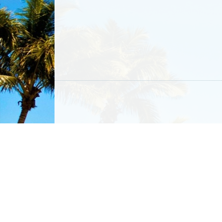
Additional uncaught exception t
Original
PDOException: SQLSTATE[HY000]: General error: 2006 MySQL serve
[:db_condition_placeholder_0] =&gt; cron_last ) in variable_set() (l
Additional
PDOException: SQLSTATE[HY000]: General error: 2006 MySQL server 
t.language = :language WHERE s.source = :source AND s.context = :con
/var/www/gpbuuc_ru_usr/data/www/gpbuuc.ru/modules/locale/locale.