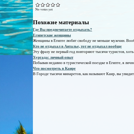
No votes yet
Похожие материалы
Где Вы предпочитаете отдыхать?
Египетские женщины
Женщины в Египте любят свободу не меньше мужчин. Вообще
Кто не отдыхал в Анталье, тот не отдыхал вообще
Эту фразу не первый год повторяют тысячи туристов, хоть 
Хургада: личный опыт
Побывав недавно в туристической поездке в Египте, я лично
Что посмотреть в Каире
В Городе тысячи минаретов, как называют Каир, вы увидит