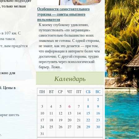
идеально подходят
 только мелкая
Особенности самостоятельного
туризма — советы опытного
пользователя
К моему глубокому удивлению,
путешествовать «по заграницам»
в 107 км. С
самостоятельно большинство моих
на такси.
знакомых не готовы. С одной стороны,
ет, вам придётся
не знают, как это делается — при том,
что информации в интернете более чем
достаточно. С другой стороны, трудно
переступить через психологический
барьер. Ложн...
нужно для
Календарь
й. Цены в
ПН
ВТ
СР
ЧТ
ПТ
СБ
ВС
1
2
3
4
5
6
7
8
9
10
11
12
13
14
15
16
парке шесть
17
18
19
20
21
22
23
24
25
26
27
28
29
30
31
.