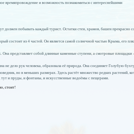
льное времяпровождение и возможность познакомиться с интереснейшими
 тут должен побывать каждый турист. Остатки стен, храмов, башен прекрасно 
ый состоит из 4 частей. Он является самой солнечной частью Крыма, его пля
х. Она представляет собой длинные каменные ступени, а смотровые площадки 
на не дело рук человека, образовала её природа. Она соединяет Голубую бух
оведник, но в меньших размерах. Здесь растёт множество редких растений, ко
 тут и пруды, и фонтаны, и искусственные водоёмы с пещерами.
о, стоит!