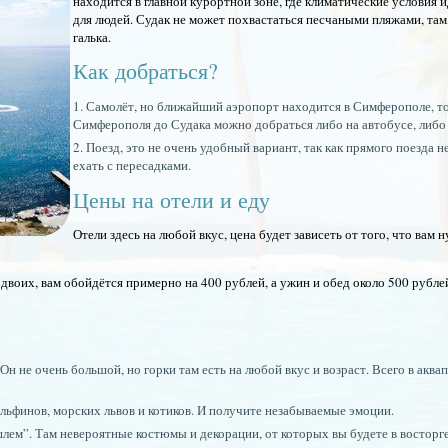
находится в главной курортной зоне, где климатические условия 
для людей. Судак не может похвастаться песчаными пляжами, там,
галька.
Как добраться?
Самолёт, но ближайший аэропорт находится в Симферополе, то 
Симферополя до Судака можно добраться либо на автобусе, либо 
Поезд, это не очень удобный вариант, так как прямого поезда н
ехать с пересадками.
Цены на отели и еду
Отели здесь на любой вкус, цена будет зависеть от того, что вам 
двоих, вам обойдётся примерно на 400 рублей, а ужин и обед около 500 рубле
н не очень большой, но горки там есть на любой вкус и возраст. Всего в аква
льфинов, морских львов и котиков. И получите незабываемые эмоции.
м”. Там невероятные костюмы и декорации, от которых вы будете в восторге