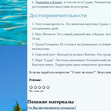
Джиппинг в Крыму
, в том числе в Судаке. Увлекате
достопримечательностями полуострова.
Достопримечательности
Генуэзская крепость. Это визитная карточка Судака,
сегодняшних дней.
Мыс Меганом. Это самый длинный мыс в Крыму, котор
16 км.
Тропа Голицына. Её стоили в экстремальных условия
неописуемы.
Сквозной грот. Находится на мысе Капчик. Эта трещи
Парк “Судак”. Он очень напоминает ботанический зап
Красную книгу. Территория парка невероятно красивая,
Если вы задаётесь вопросом: ”Стоит ли ехать?”. Безусловн
Рейтинг:
No votes yet
Похожие материалы
Где Вы предпочитаете отдыхать?