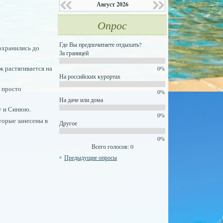
Август 2026
Опрос
Где Вы предпочитаете отдыхать?
сохранились до
За границей
ж растягивается на
0%
На российских курортах
- просто
0%
На даче или дома
ту и Синюю.
0%
торые занесены в
Другое
0%
Всего голосов: 0
Предыдущие опросы