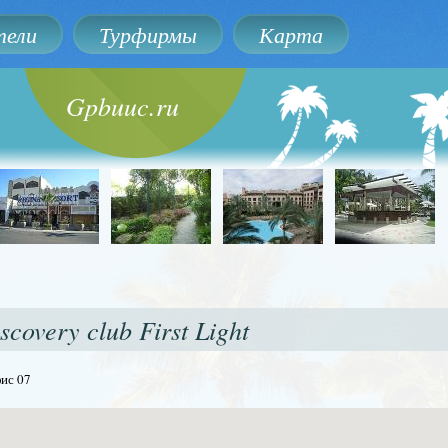
ели
Турфирмы
Карта
Gpbuuc.ru
scovery club First Light
фис 07