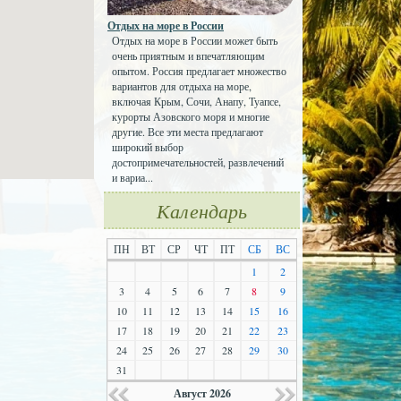
Отдых на море в России
Отдых на море в России может быть
очень приятным и впечатляющим
опытом. Россия предлагает множество
вариантов для отдыха на море,
включая Крым, Сочи, Анапу, Туапсе,
курорты Азовского моря и многие
другие. Все эти места предлагают
широкий выбор
достопримечательностей, развлечений
и вариа...
Календарь
ПН
ВТ
СР
ЧТ
ПТ
СБ
ВС
1
2
3
4
5
6
7
8
9
10
11
12
13
14
15
16
17
18
19
20
21
22
23
24
25
26
27
28
29
30
31
Август 2026